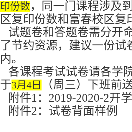
，同一门课程涉及
印份数
区复印份数和富春校区复
试题卷和答题卷需分开
了节约资源，建议一份试
内。
各课程考试试卷请各学
于
（周三）下班前
3
月
4
日
附件
1
：
2019-2020-2
开
附件
2
：试卷背面样例