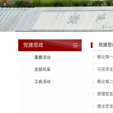
党建思政
党建思
概论第
重要活动
马克思
支部风采
工会活动
概论第
原理党
德法党