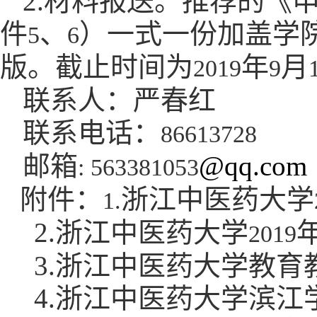
2.
材料报送。推荐的《
件
、
）一式一份加盖学
5
6
版。截止时间为
年
月
2019
9
联系人：严春红
联系电话：
86613728
邮箱
@qq.com
: 563381053
附件：
浙江中医药大学
1.
2.
浙江中医药大学
2019
3.
浙江中医药大学教育
4.
浙江中医药大学滨江