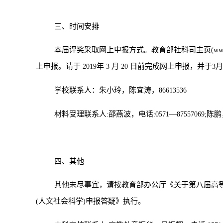
三、时间安排
本届评奖采取网上申报方式。教育部社科司主页
(ww
上申报。请于
年
月
日前完成网上申报，并于
月
2019
3
20
3
学校联系人：朱小玲，陈宜涛，
86613536
材料受理联系人
邵燕波，电话
―
陈鹏
:
:0571
87557069;
四、其他
其他未尽事宜，请按教育部办公厅《关于第八届高等
人文社会科学
申报答疑》执行。
(
)