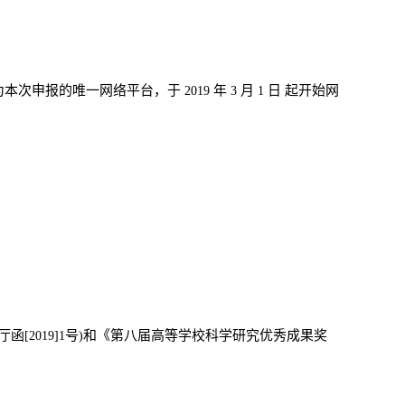
为本次申报的唯一网络平台，于
年
月
日 起开始网
2019
3
1
厅函
号
和《第八届高等学校科学研究优秀成果奖
[2019]1
)