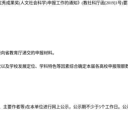
优秀成果奖
人文社会科学
申报工作的通知》
教社科厅函
号
要
(
)
(
[2019]1
)
接向省教育厅递交的申报材料。
数以及学校发展定位、学科特色等因素综合确定本届各高校申报限额
、主要作者等
在本单位进行网上公示，公示期不少于
个工作日。公
)
5