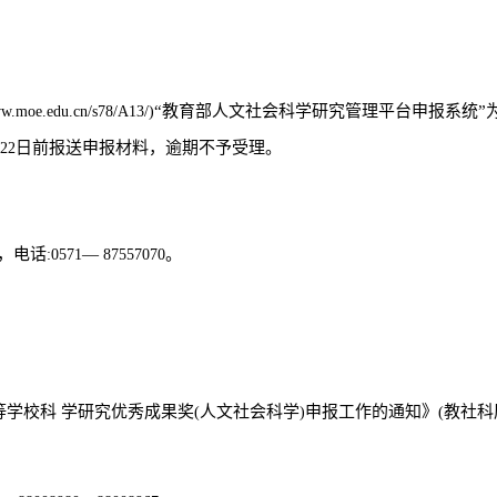
“教育部人文社会科学研究管理平台申报系统”
w.moe.edu.cn/s78/A13/)
日前报送申报材料，逾期不予受理。
22
，电话
―
。
:0571
87557070
学校科 学研究优秀成果奖
人文社会科学
申报工作的通知》
教社科
(
)
(