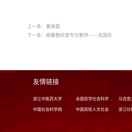
上一条：
董姝懿
下一条：
纲要教研室专任教师——龙国存
友情链接
浙江中医药大学
全国哲学社会科学...
马克思
中国社会科学网
中国高校人文社会...
浙江社